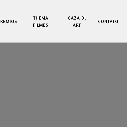
THEMA
CAZA Di
PREMIOS
CONTATO
FILMES
ART