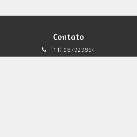
Contato
(11) 987929864
admwagnermaia@gmail.com
Wagner Maia
GOSTOU? PEÇA JÁ SEU ORÇAMENTO